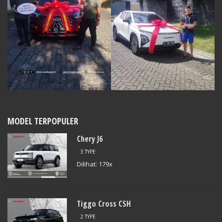
MODEL TERPOPULER
Chery J6
3 TYPE
Dilihat: 179x
Tiggo Cross CSH
2 TYPE