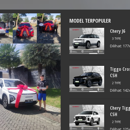
MODEL TERPOPULER
Chery J6
3 TYPE
Dilihat: 177
Tiggo Cro
Tiggo Cross CSH
Chery C5
CSH
Mulai :
Rp 309.900.000
Mulai :
Rp 334.900.000
2 TYPE
Dilihat: 142
Chery Tig
CSH
2 TYPE
Dilihat: 125