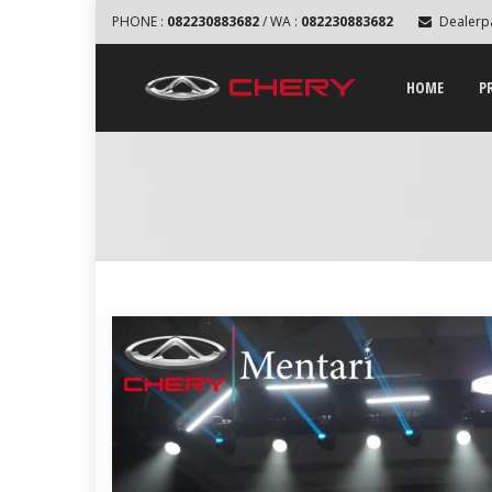
PHONE :
082230883682
/ WA :
082230883682
Dealerp
HOME
P