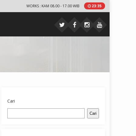
WORKS : KAM 08.00 - 17.00 WIB
23
:
35
Cari
Cari