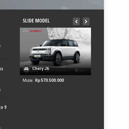
SLIDE MODEL
x
ss
Chery J6
Chery Tigg
Mulai :
Rp 570.500.000
Mulai :
Rp 459.90
x
go 9
x