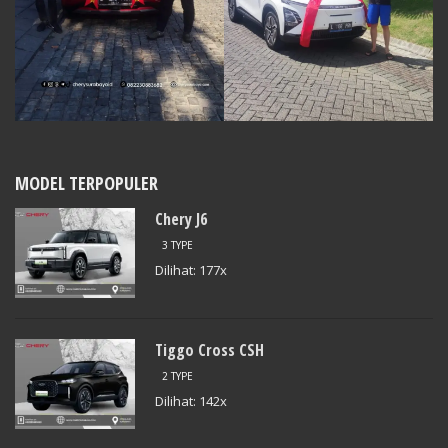
MODEL TERPOPULER
Chery J6
3 TYPE
Dilihat: 177x
Tiggo Cross CSH
2 TYPE
Dilihat: 142x