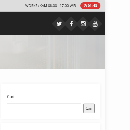
WORKS : KAM 08.00 - 17.00 WIB
01
:
43
Cari
Cari