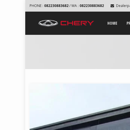
PHONE :
082230883682
/ WA :
082230883682
Dealerp
HOME
P